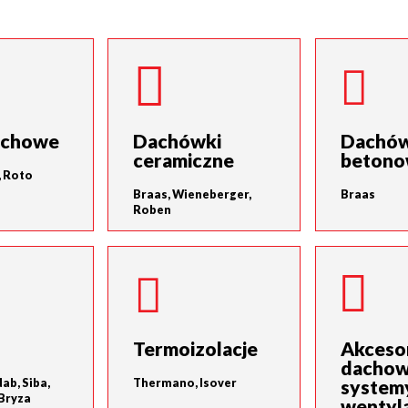
achowe
Dachówki
Dachów
ceramiczne
beton
, Roto
Braas, Wieneberger,
Braas
Roben
Termoizolacje
Akceso
dachow
system
ab, Siba,
Thermano, Isover
Bryza
wentyla