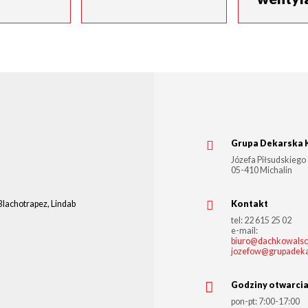
Grupa Dekarska 
Józefa Piłsudskiego
05-410
Michalin
Blachotrapez, Lindab
Kontakt
tel:
22 615 25 02
e-mail:
biuro@dachkowalscy
jozefow@grupadeka
Godziny otwarci
pon-pt: 7:00-17:00