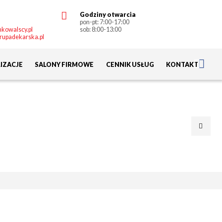
Godziny otwarcia
pon-pt: 7:00-17:00
kowalscy.pl
sob: 8:00-13:00
rupadekarska.pl
IZACJE
SALONY FIRMOWE
CENNIK USŁUG
KONTAKT