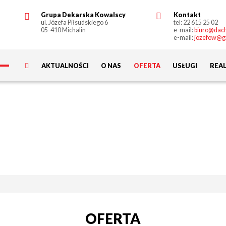
Grupa Dekarska Kowalscy
Kontakt
ul. Józefa Piłsudskiego 6
tel:
22 615 25 02
05-410 Michalin
e-mail:
biuro@dach
e-mail:
jozefow@g
AKTUALNOŚCI
O NAS
OFERTA
USŁUGI
REAL
OFERTA