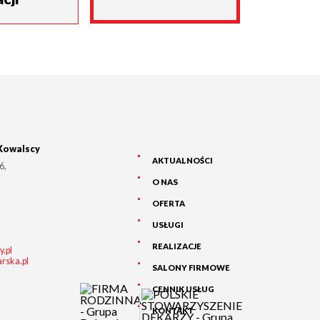
Kowalscy
AKTUALNOŚCI
 6
,
O NAS
OFERTA
USŁUGI
REALIZACJE
.pl
rska.pl
SALONY FIRMOWE
CENNIK USŁUG
a
KONTAKT