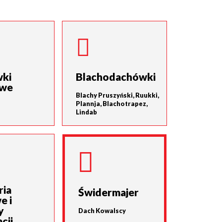
ki
Blachodachówki
owe
Blachy Pruszyński, Ruukki,
Plannja, Blachotrapez,
Lindab
ria
Świdermajer
e i
y
Dach Kowalscy
cji