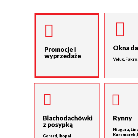
Okna d
Promocje i
wyprzedaże
Velux, Fakro
Blachodachówki
Rynny
z posypką
Niagara, Lind
Kaczmarek, 
Gerard, Ikopal