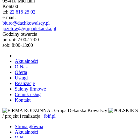
05-410
Michalin
Kontakt
tel:
22 615 25 02
e-mail:
biuro@dachkowalscy.pl
jozefow@grupadekarska.pl
Godziny otwarcia
pon-pt: 7:00-17:00
sob: 8:00-13:00
Aktualności
O Nas
Oferta
Usługi
Realizacje
Salony firmowe
Cennik usług
Kontakt
/ projekt i realizacja:
ibif.pl
Strona główna
Aktualności
O Nas