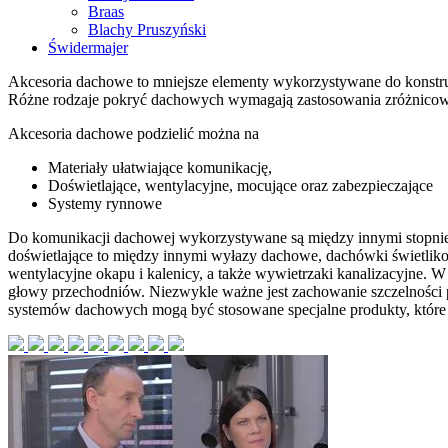
Braas
Blachy Pruszyński
Świdermajer
Akcesoria dachowe to mniejsze elementy wykorzystywane do konstru
Różne rodzaje pokryć dachowych wymagają zastosowania zróżnico
Akcesoria dachowe podzielić można na
Materiały ułatwiające komunikację,
Doświetlające, wentylacyjne, mocujące oraz zabezpieczające
Systemy rynnowe
Do komunikacji dachowej wykorzystywane są między innymi stopnie i
doświetlające to między innymi wyłazy dachowe, dachówki świetlik
wentylacyjne okapu i kalenicy, a także wywietrzaki kanalizacyjne. W
głowy przechodniów. Niezwykle ważne jest zachowanie szczelności p
systemów dachowych mogą być stosowane specjalne produkty, któr