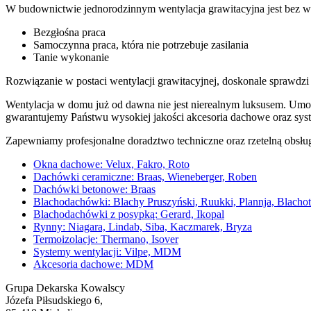
W budownictwie jednorodzinnym wentylacja grawitacyjna jest bez wz
Bezgłośna praca
Samoczynna praca, która nie potrzebuje zasilania
Tanie wykonanie
Rozwiązanie w postaci wentylacji grawitacyjnej, doskonale sprawdzi 
Wentylacja w domu już od dawna nie jest nierealnym luksusem. Umożli
gwarantujemy Państwu wysokiej jakości akcesoria dachowe oraz s
Zapewniamy profesjonalne doradztwo techniczne oraz rzetelną obsług
Okna dachowe: Velux, Fakro, Roto
Dachówki ceramiczne: Braas, Wieneberger, Roben
Dachówki betonowe: Braas
Blachodachówki: Blachy Pruszyński, Ruukki, Plannja, Blachot
Blachodachówki z posypką: Gerard, Ikopal
Rynny: Niagara, Lindab, Siba, Kaczmarek, Bryza
Termoizolacje: Thermano, Isover
Systemy wentylacji: Vilpe, MDM
Akcesoria dachowe: MDM
Grupa Dekarska Kowalscy
Józefa Piłsudskiego 6
,