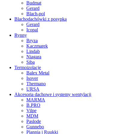
Budmat
Gerard
Blach-pol
Blachodachówki z posypką
Gerard
Icopal
Rynny
Bryza
Kaczmarek
Lindab
Niagara
Siba
Termoizolacje
Balex Metal
Isover
Thermano
URSA
Akcesoria dachowe i systemy wentylacji
MARMA
B.PRO
Vilpe
MDM
Paslode
Gunnebo
Plannja i Ruukki