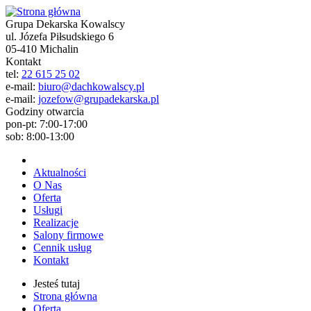
Grupa Dekarska Kowalscy
ul. Józefa Piłsudskiego 6
05-410 Michalin
Kontakt
tel:
22 615 25 02
e-mail:
biuro@dachkowalscy.pl
e-mail:
jozefow@grupadekarska.pl
Godziny otwarcia
pon-pt: 7:00-17:00
sob: 8:00-13:00
Aktualności
O Nas
Oferta
Usługi
Realizacje
Salony firmowe
Cennik usług
Kontakt
Jesteś tutaj
Strona główna
Oferta