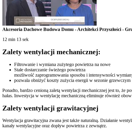
Akcesoria Dachowe Budowa Domu - Architekci Przyszłości - G
12 min 13 sek
Zalety wentylacji mechanicznej:
Filtrowanie i wymiana zużytego powietrza na nowe
Stałe dostarczanie świeżego powietrza
możliwość zaprogramowania sposobu i intensywności wymiany p
pozwala obniżyć koszty zużycia energii w sezonie grzewczym
Ponadto, bardzo cenioną zaletą wentylacji mechanicznej jest to, że p
hałas. Inwestycja w wentylację mechaniczną eliminuje również ob
Zalety wentylacji grawitacyjnej
Wentylacja grawitacyjna zwana jest także naturalną. Działanie went
kanały wentylacyjne oraz dopływ powietrza z zewnątrz.