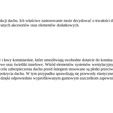
kcji dachu. Ich właściwe zastosowanie może decydować o trwałości d
wanych akcesoriów oraz elementów dodatkowych.
 ławy kominiarskie, które umożliwiają swobodne dotarcie do komina o
owe oraz świetliki tunelowe. Wśród elementów systemów wentylacyjn
 celu zabezpieczenia dachu przed śniegiem stosowane są płotki przeciw
okrycia dachu. W tym przypadku sprawdzają się przewody elastyczne,
e dzięki odpowiednio wyprofilowanym gumowym uszczelkom zapewniaj