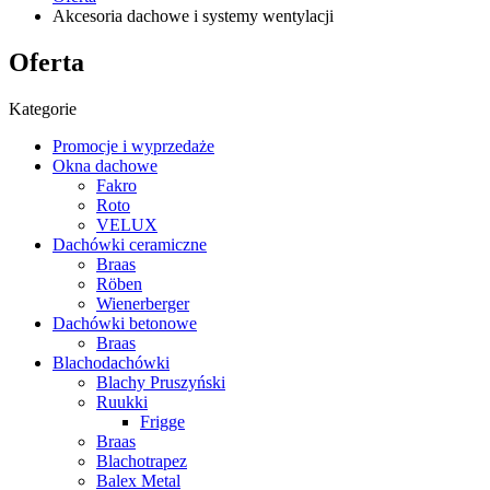
Akcesoria dachowe i systemy wentylacji
Oferta
Kategorie
Promocje i wyprzedaże
Okna dachowe
Fakro
Roto
VELUX
Dachówki ceramiczne
Braas
Röben
Wienerberger
Dachówki betonowe
Braas
Blachodachówki
Blachy Pruszyński
Ruukki
Frigge
Braas
Blachotrapez
Balex Metal