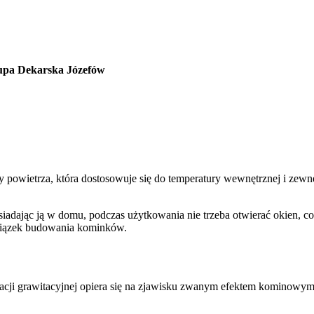
rupa Dekarska Józefów
owietrza, która dostosowuje się do temperatury wewnętrznej i zewnę
osiadając ją w domu, podczas użytkowania nie trzeba otwierać okien, c
owiązek budowania kominków.
ylacji grawitacyjnej opiera się na zjawisku zwanym efektem kominowym