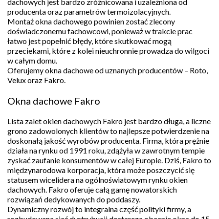
dachowych jest bardzo zróżnicowana i uzależniona od
producenta oraz parametrów termoizolacyjnych.
Montaż okna dachowego powinien zostać zlecony
doświadczonemu fachowcowi, ponieważ w trakcie prac
łatwo jest popełnić błędy, które skutkować mogą
przeciekami, które z kolei nieuchronnie prowadza do wilgoci
w całym domu.
Oferujemy okna dachowe od uznanych producentów – Roto,
Velux oraz Fakro.
Okna dachowe Fakro
Lista zalet okien dachowych Fakro jest bardzo długa, a liczne
grono zadowolonych klientów to najlepsze potwierdzenie na
doskonałą jakość wyrobów producenta. Firma, która prężnie
działa na rynku od 1991 roku, zdążyła w zawrotnym tempie
zyskać zaufanie konsumentów w całej Europie. Dziś, Fakro to
międzynarodowa korporacja, która może poszczycić się
statusem wicelidera na ogólnoświatowym rynku okien
dachowych. Fakro oferuje całą gamę nowatorskich
rozwiązań dedykowanych do poddaszy.
Dynamiczny rozwój to integralna część polityki firmy, a
rozbudowana sieć dystrybucji dostarcza obecnie okna do 15