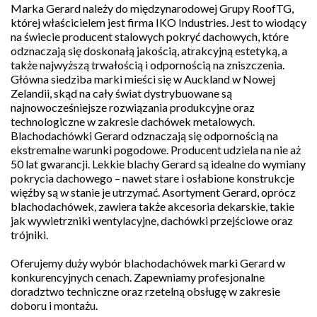
Marka Gerard należy do międzynarodowej Grupy RoofTG,
której właścicielem jest firma IKO Industries. Jest to wiodący
na świecie producent stalowych pokryć dachowych, które
odznaczają się doskonałą jakością, atrakcyjną estetyką, a
także najwyższą trwałością i odpornością na zniszczenia.
Główna siedziba marki mieści się w Auckland w Nowej
Zelandii, skąd na cały świat dystrybuowane są
najnowocześniejsze rozwiązania produkcyjne oraz
technologiczne w zakresie dachówek metalowych.
Blachodachówki Gerard odznaczają się odpornością na
ekstremalne warunki pogodowe. Producent udziela na nie aż
50 lat gwarancji. Lekkie blachy Gerard są idealne do wymiany
pokrycia dachowego – nawet stare i osłabione konstrukcje
więźby są w stanie je utrzymać. Asortyment Gerard, oprócz
blachodachówek, zawiera także akcesoria dekarskie, takie
jak wywietrzniki wentylacyjne, dachówki przejściowe oraz
trójniki.
Oferujemy duży wybór blachodachówek marki Gerard w
konkurencyjnych cenach. Zapewniamy profesjonalne
doradztwo techniczne oraz rzetelną obsługę w zakresie
doboru i montażu.