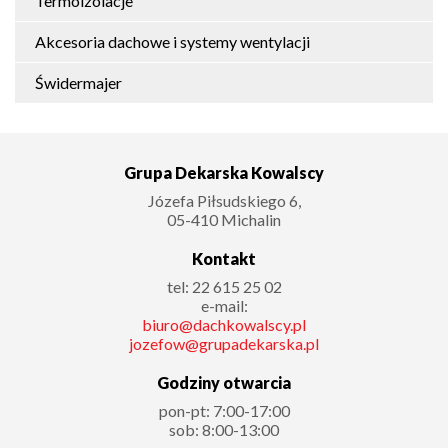
Termoizolacje
Akcesoria dachowe i systemy wentylacji
Świdermajer
Grupa Dekarska Kowalscy
Józefa Piłsudskiego 6
,
05-410
Michalin
Kontakt
tel:
22 615 25 02
e-mail:
biuro@dachkowalscy.pl
jozefow@grupadekarska.pl
Godziny otwarcia
pon-pt: 7:00-17:00
sob: 8:00-13:00