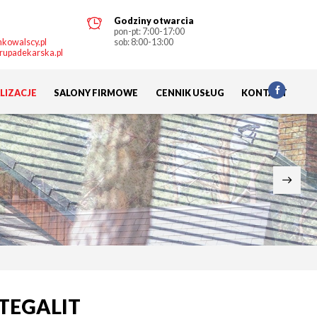
Godziny otwarcia
pon-pt: 7:00-17:00
kowalscy.pl
sob: 8:00-13:00
rupadekarska.pl
LIZACJE
SALONY FIRMOWE
CENNIK USŁUG
KONTAKT
 TEGALIT