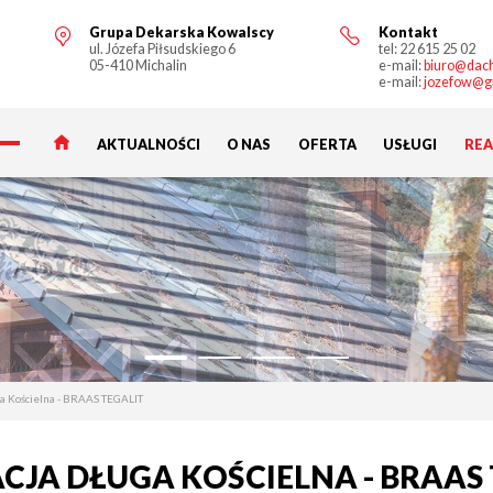
Grupa Dekarska Kowalscy
Kontakt
ul. Józefa Piłsudskiego 6
tel:
22 615 25 02
05-410 Michalin
e-mail:
biuro@dach
e-mail:
jozefow@g
AKTUALNOŚCI
O NAS
OFERTA
USŁUGI
REA
ga Kościelna - BRAAS TEGALIT
CJA DŁUGA KOŚCIELNA - BRAAS