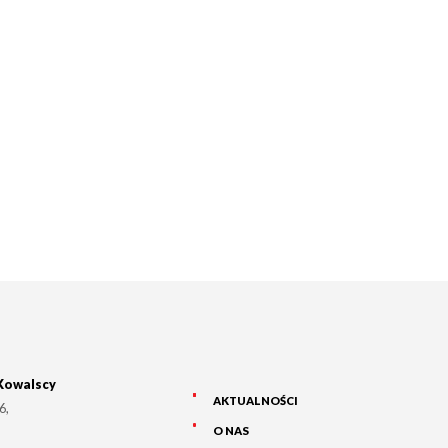
Kowalscy
AKTUALNOŚCI
 6
,
O NAS