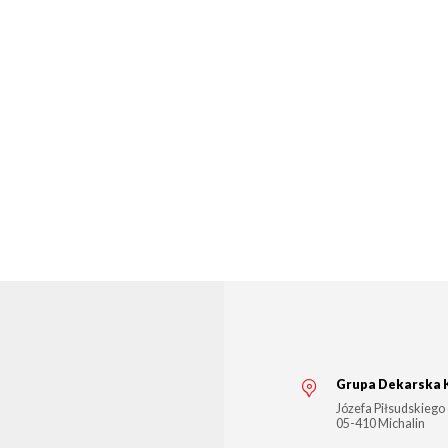
Grupa Dekarska 
Józefa Piłsudskiego
05-410
Michalin