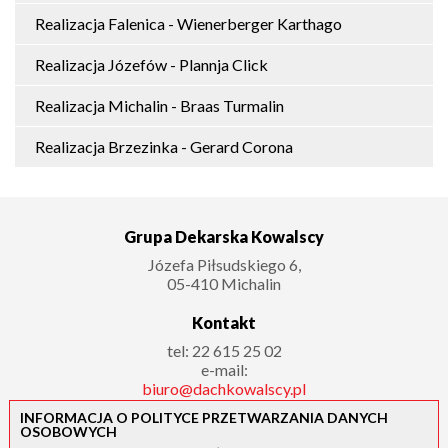
Realizacja Falenica - Wienerberger Karthago
Realizacja Józefów - Plannja Click
Realizacja Michalin - Braas Turmalin
Realizacja Brzezinka - Gerard Corona
Grupa Dekarska Kowalscy
Józefa Piłsudskiego 6
,
05-410
Michalin
Kontakt
tel:
22 615 25 02
e-mail:
biuro@dachkowalscy.pl
jozefow@grupadekarska.pl
INFORMACJA O POLITYCE PRZETWARZANIA DANYCH
OSOBOWYCH
Godziny otwarcia