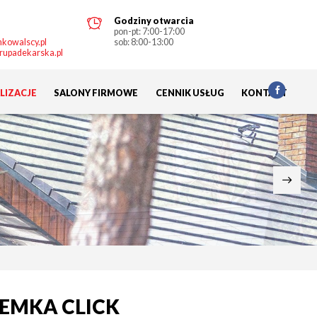
Godziny otwarcia
pon-pt: 7:00-17:00
kowalscy.pl
sob: 8:00-13:00
rupadekarska.pl
LIZACJE
SALONY FIRMOWE
CENNIK USŁUG
KONTAKT
 EMKA CLICK