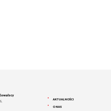
Kowalscy
AKTUALNOŚCI
 6
,
O NAS