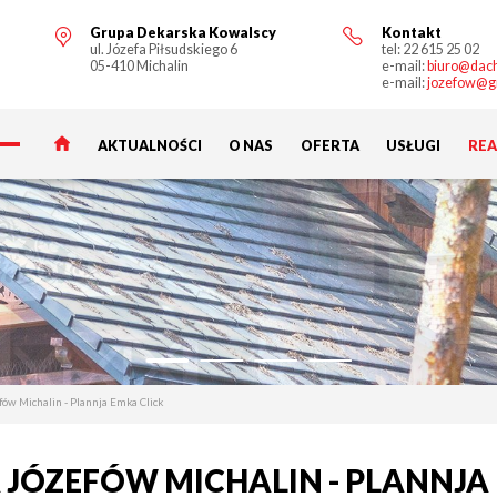
Grupa Dekarska Kowalscy
Kontakt
ul. Józefa Piłsudskiego 6
tel:
22 615 25 02
05-410 Michalin
e-mail:
biuro@dach
e-mail:
jozefow@g
AKTUALNOŚCI
O NAS
OFERTA
USŁUGI
REA
fów Michalin - Plannja Emka Click
 JÓZEFÓW MICHALIN - PLANNJA