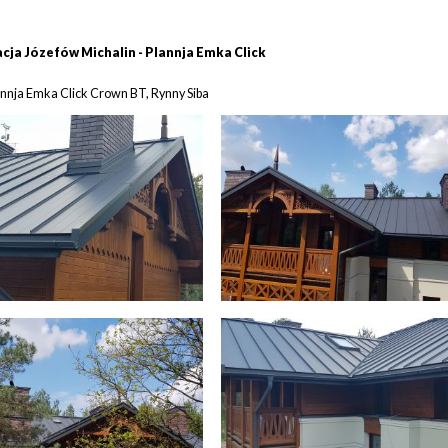
cja Józefów Michalin - Plannja Emka Click
annja Emka Click Crown BT, Rynny Siba