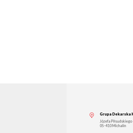
Grupa Dekarska 
Józefa Piłsudskiego
05-410
Michalin